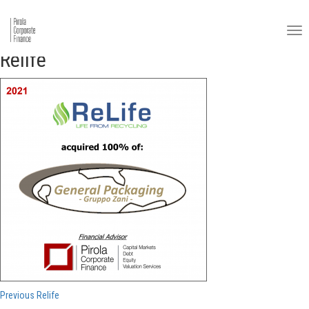
Relife
Navigazione
Previous
Previous
Relife
post: