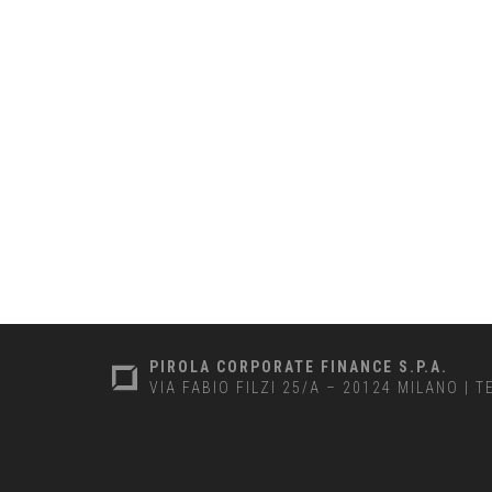
PIROLA CORPORATE FINANCE S.P.A.
VIA FABIO FILZI 25/A – 20124 MILANO
|
T