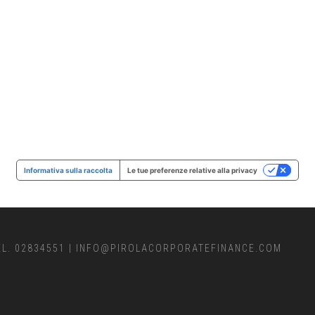
Informativa sulla raccolta
Le tue preferenze relative alla privacy
EL. 02834551
|
INFO@PIROLACORPORATEFINANCE.COM