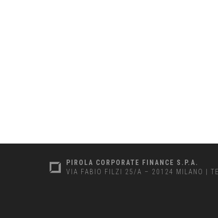
PIROLA CORPORATE FINANCE S.P.A.
VIA FABIO FILZI 25/A – 20124 MILANO
|
T