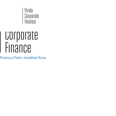
Pirola-Corporate-Finance_positivo
Navigazione
Previous
Previous
Pietro Jonathan Rosa
post:
articoli