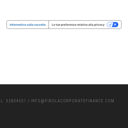
Informativa sulla raccolta
Le tue preferenze relative alla privacy
EL. 02834551
|
INFO@PIROLACORPORATEFINANCE.COM