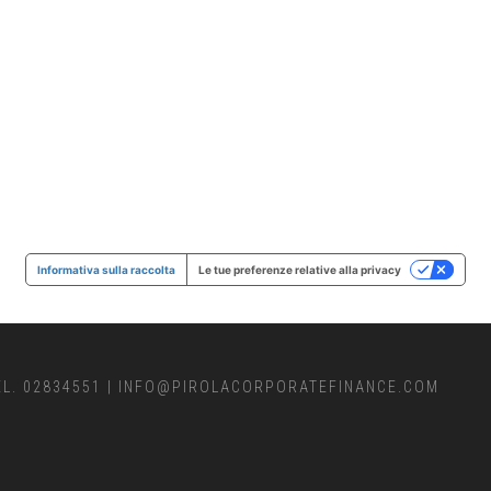
Informativa sulla raccolta
Le tue preferenze relative alla privacy
EL. 02834551
|
INFO@PIROLACORPORATEFINANCE.COM