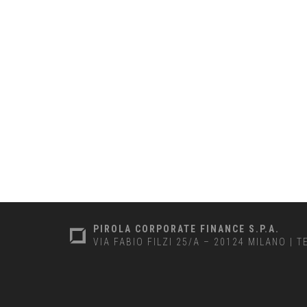
PIROLA CORPORATE FINANCE S.P.A.
VIA FABIO FILZI 25/A – 20124 MILANO
|
T