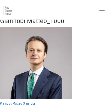
Giannobi Matteo_1000
Navigazione
Previous
Previous
Matteo Giannobi