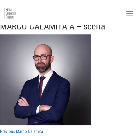
MARCO CALAMITA A – scelta
Navigazione
Previous
Previous
Marco Calamita