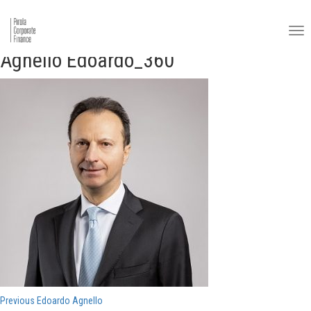
Agnello Edoardo_360
Navigazione
Previous
Previous
Edoardo Agnello