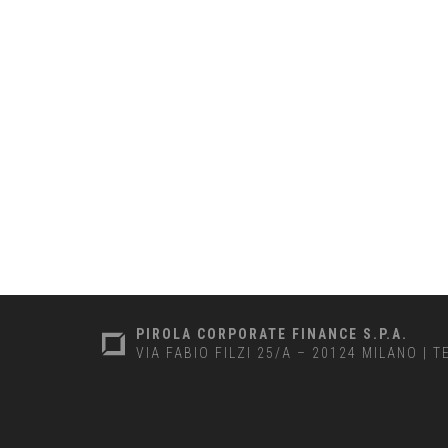
PIROLA CORPORATE FINANCE S.P.A.
VIA FABIO FILZI 25/A – 20124 MILANO
|
T