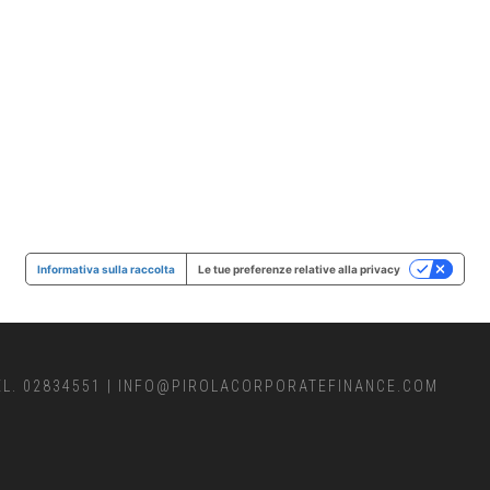
Informativa sulla raccolta
Le tue preferenze relative alla privacy
EL. 02834551
|
INFO@PIROLACORPORATEFINANCE.COM