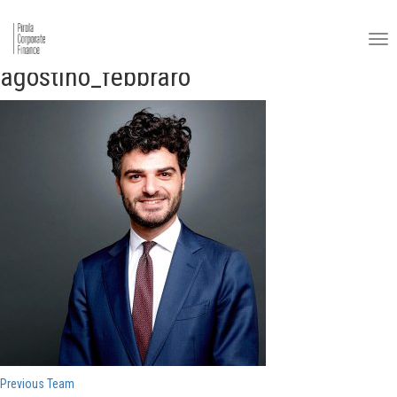
agostino_febbraro
Navigazione
Previous
Previous
Team