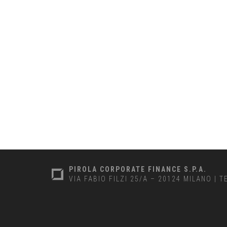
PIROLA CORPORATE FINANCE S.P.A.
VIA FABIO FILZI 25/A – 20124 MILANO
|
T