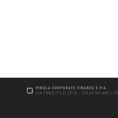
PIROLA CORPORATE FINANCE S.P.A.
VIA FABIO FILZI 25/A – 20124 MILANO
|
T