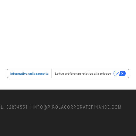
Informativa sulla raccolta
Le tue preferenze relative alla privacy
EL. 02834551
|
INFO@PIROLACORPORATEFINANCE.COM