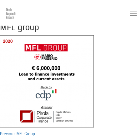
MFL group
Navigazione
Previous
Previous
MFL Group
post: