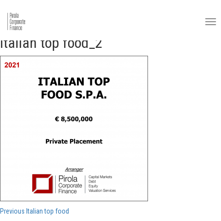
Italian top food_2
Navigazione
Previous
Previous
Italian top food
post: