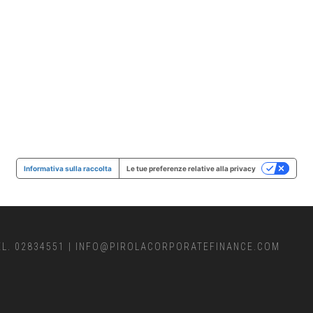
Informativa sulla raccolta
Le tue preferenze relative alla privacy
EL. 02834551
|
INFO@PIROLACORPORATEFINANCE.COM