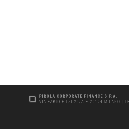
PIROLA CORPORATE FINANCE S.P.A.
VIA FABIO FILZI 25/A – 20124 MILANO
|
T