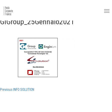
GiGroup_25Gennaio2021
Navigazione
Previous
Previous
INFO SOLUTION
post:
articoli