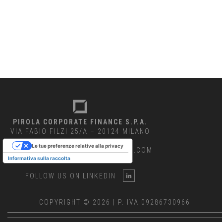
PIROLA CORPORATE FINANCE S.P.A.
VIA FABIO FILZI 25/A – 20124 MILANO
TEL. 02834551
Le tue preferenze relative alla privacy
INFO@PIROLACORPORATEFINANCE.COM
Informativa sulla raccolta
FOLLOW US ON LINKEDIN
COPYRIGHT © 2026 | P. IVA 09286730966