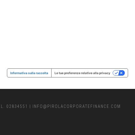
Informativa sulla raccolta
Le tue preferenze relative alla privacy
EL. 02834551
|
INFO@PIROLACORPORATEFINANCE.COM