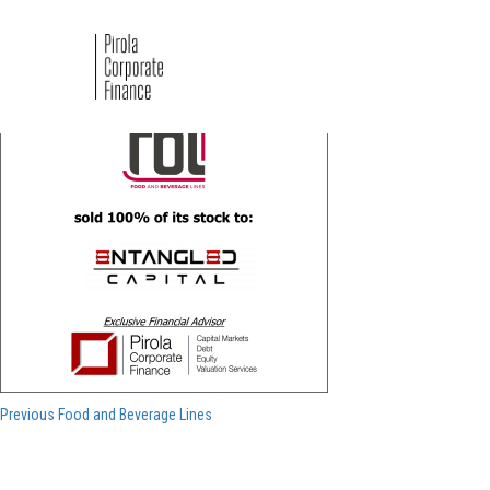
Food and Beverage
Navigazione
Previous
Previous
Food and Beverage Lines
post:
articoli