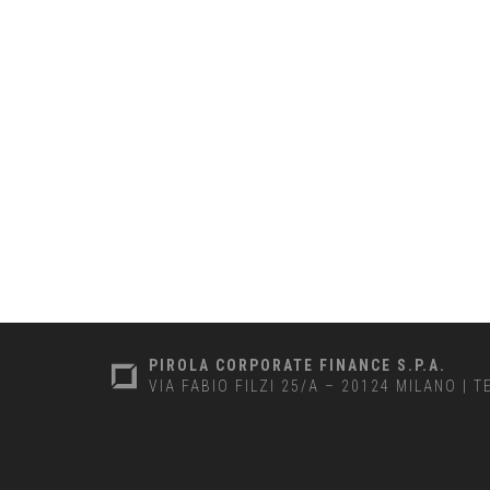
PIROLA CORPORATE FINANCE S.P.A.
VIA FABIO FILZI 25/A – 20124 MILANO
|
T