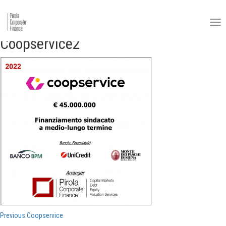
Coopservice2
Navigazione
Previous
Previous
Coopservice
post: