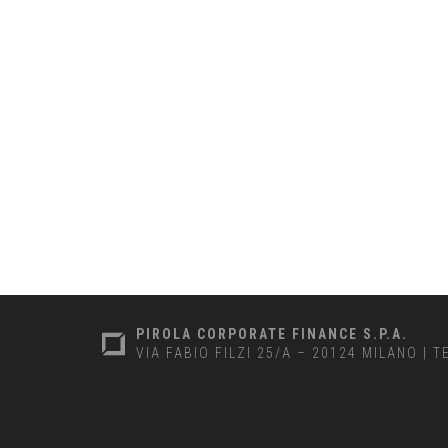
PIROLA CORPORATE FINANCE S.P.A.
VIA FABIO FILZI 25/A – 20124 MILANO
|
T