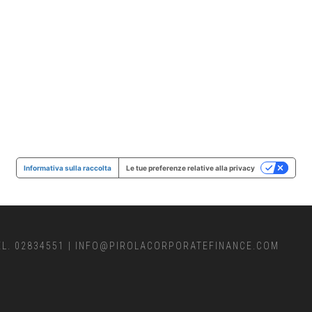
Informativa sulla raccolta
Le tue preferenze relative alla privacy
EL. 02834551
|
INFO@PIROLACORPORATEFINANCE.COM