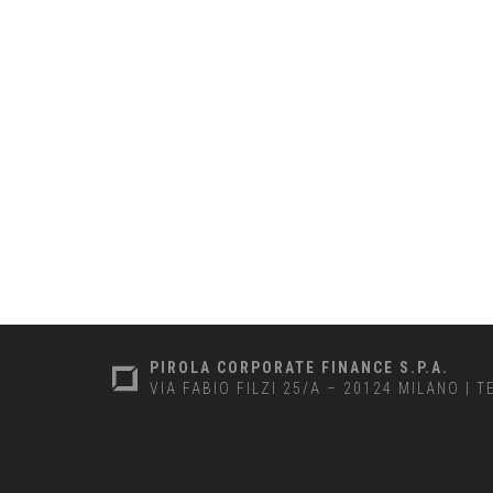
PIROLA CORPORATE FINANCE S.P.A.
VIA FABIO FILZI 25/A – 20124 MILANO
|
T