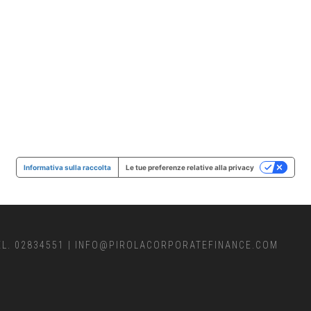
Informativa sulla raccolta
Le tue preferenze relative alla privacy
EL. 02834551
|
INFO@PIROLACORPORATEFINANCE.COM