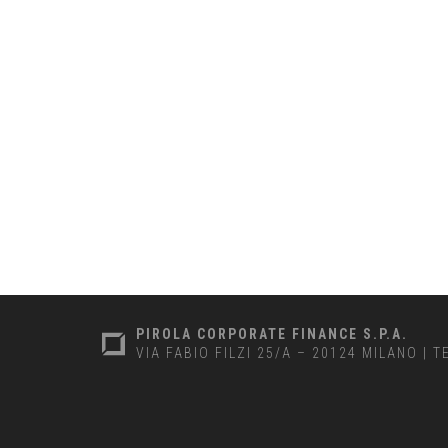
PIROLA CORPORATE FINANCE S.P.A.
VIA FABIO FILZI 25/A – 20124 MILANO
|
T