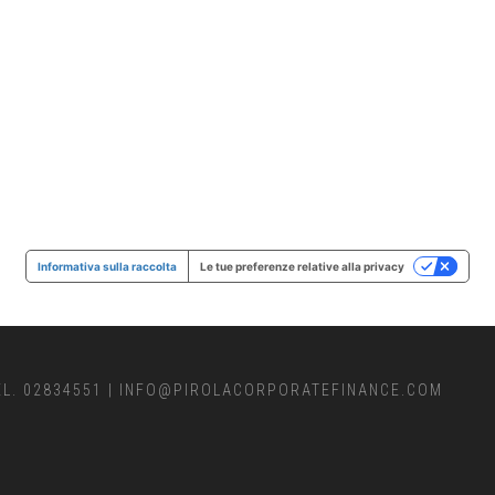
Informativa sulla raccolta
Le tue preferenze relative alla privacy
EL. 02834551
|
INFO@PIROLACORPORATEFINANCE.COM