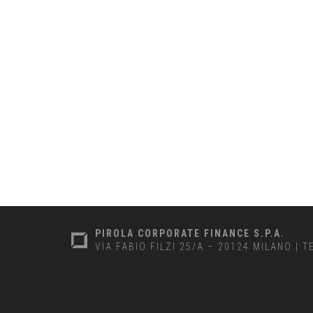
PIROLA CORPORATE FINANCE S.P.A.
VIA FABIO FILZI 25/A – 20124 MILANO
|
T