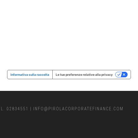
Informativa sulla raccolta
Le tue preferenze relative alla privacy
EL. 02834551
|
INFO@PIROLACORPORATEFINANCE.COM