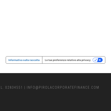
Informativa sulla raccolta
Le tue preferenze relative alla privacy
EL. 02834551
|
INFO@PIROLACORPORATEFINANCE.COM