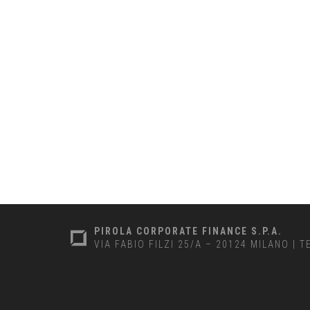
PIROLA CORPORATE FINANCE S.P.A.
VIA FABIO FILZI 25/A – 20124 MILANO
|
T