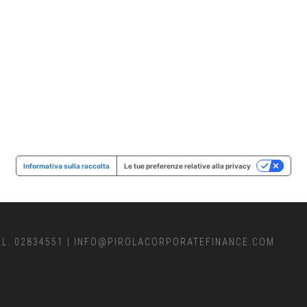
Informativa sulla raccolta
Le tue preferenze relative alla privacy
EL. 02834551
|
INFO@PIROLACORPORATEFINANCE.COM