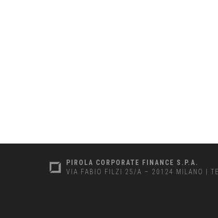
PIROLA CORPORATE FINANCE S.P.A.
VIA FABIO FILZI 25/A – 20124 MILANO
|
T