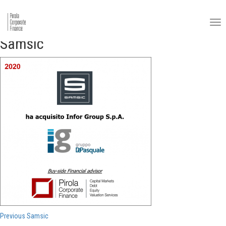
Samsic
Navigazione
Previous
Previous
Samsic
post: