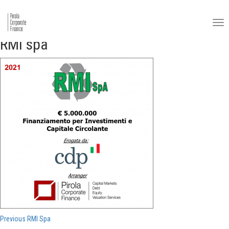
RMI spa
Navigazione
Previous
Previous
RMI Spa
post: