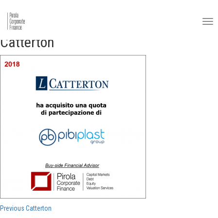
Catterton
Navigazione
Previous
Previous
Catterton
post: