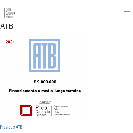
ATB
Navigazione
Previous
Previous
ATB
post: